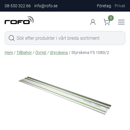
08-550 322 66
info@rofo.se
Företag
Privat
0
Hem
/
Tillbehör
/
Övrigt
/
Styrskena
/ Styrskena FS 1080/2