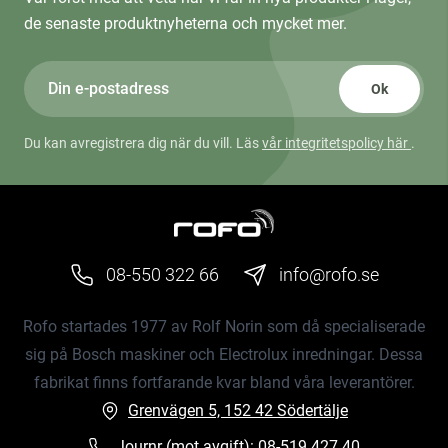
de senaste produktnyheterna och mycket mer.
Ok
Du kan avregistrera dig när du vill. Läs
vår integritetspolicy här
.
08-550 322 66
info@rofo.se
Rofo startades 1977 av Rolf Norin som då specialiserade
sig på Bosch maskiner och Electrolux inredningar. Dessa
fabrikat finns fortfarande kvar bland våra leverantörer.
Grenvägen 5, 152 42 Södertälje
Journr (mot avgift):
08-519 427 40