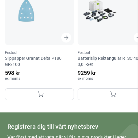
Festool
Festool
Slippapper Granat Delta P180
Batterislip Rektangulär RTSC 4
GR/100
3,0 I-Set
598 kr
9259 kr
ex moms
ex moms
Registrera dig till vårt nyhetsbrev
Var först med att veta när vi får in nya produkter i lager,