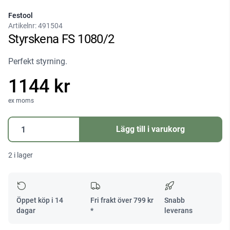
Festool
Artikelnr:
491504
Styrskena FS 1080/2
Perfekt styrning.
1144 kr
ex moms
Styrskena
Lägg till i varukorg
FS
1080/2
2 i lager
mängd
Öppet köp i 14
Fri frakt över
799
kr
Snabb
dagar
*
leverans