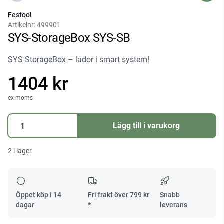
Festool
Artikelnr:
499901
SYS-StorageBox SYS-SB
SYS-StorageBox – lådor i smart system!
1404 kr
ex moms
SYS-
Lägg till i varukorg
StorageBox
SYS-
2 i lager
SB
mängd
Öppet köp i 14
Fri frakt över
799
kr
Snabb
dagar
*
leverans