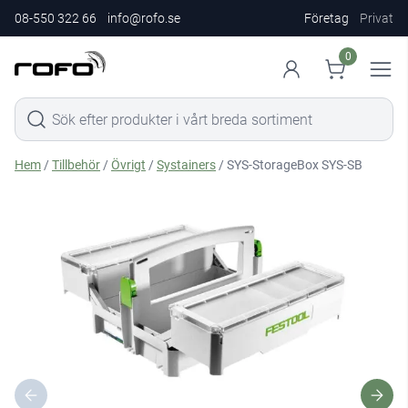
08-550 322 66
info@rofo.se
Företag
Privat
0
Hem
/
Tillbehör
/
Övrigt
/
Systainers
/ SYS-StorageBox SYS-SB