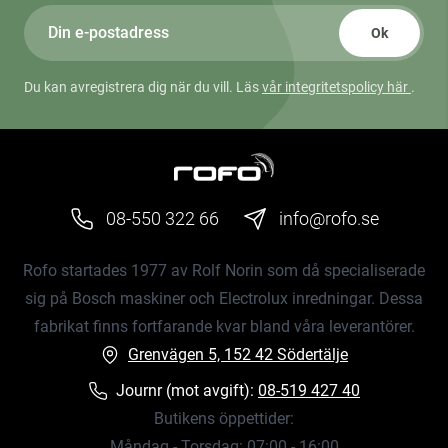
Ok
Du kan avregistrera dig när du vill. Läs
vår integritetspolicy här
.
08-550 322 66
info@rofo.se
Rofo startades 1977 av Rolf Norin som då specialiserade
sig på Bosch maskiner och Electrolux inredningar. Dessa
fabrikat finns fortfarande kvar bland våra leverantörer.
Grenvägen 5, 152 42 Södertälje
Journr (mot avgift):
08-519 427 40
Butikens öppettider:
Måndag - Torsdag: 07:00 - 16:00