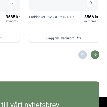
3585 kr
3566 kr
Laddpaket 18V 2xHP5,0/TCL6
ex moms
ex moms
Lägg till i varukorg
 till vårt nyhetsbrev