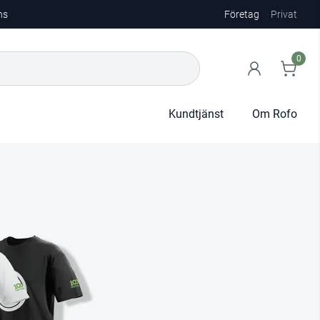
ns
Företag
Privat
0
Kundtjänst
Om Rofo