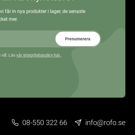
vi får in nya produkter i lager, de senaste
ket mer.
Prenumerera
 vill. Läs
vår integritetspolicy här
.
08-550 322 66
info@rofo.se