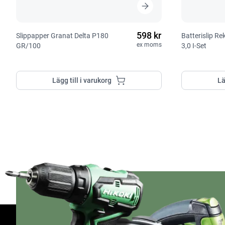
598 kr
Slippapper Granat Delta P180
Batterislip R
ex moms
GR/100
3,0 I-Set
Lägg till i varukorg
Lä