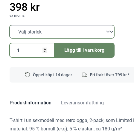
398 kr
ex moms
T-
Lägg till i varukorg
shirt
100 år
SH-
FT3-
Öppet köp i 14 dagar
Fri frakt över
799
kr *
L/2
100Y
mängd
Produktinformation
Leveransomfattning
T-shirt i unisexmodell med retrologga, 2-pack, som Limited Ed
material: 95 % bomull (eko), 5 % elastan, ca 180 g/m²