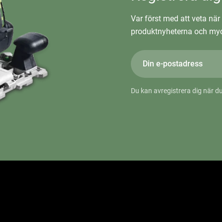
Var först med att veta när 
produktnyheterna och myc
Du kan avregistrera dig när du