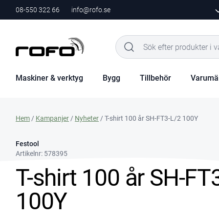
08-550 322 66
info@rofo.se
Maskiner & verktyg
Bygg
Tillbehör
Varumä
Hem
/
Kampanjer
/
Nyheter
/ T-shirt 100 år SH-FT3-L/2 100Y
Festool
Artikelnr:
578395
T-shirt 100 år SH-FT
100Y