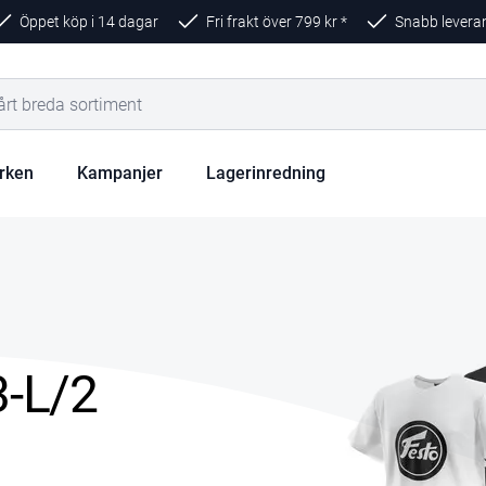
Öppet köp i 14 dagar
Fri frakt över
799
kr *
Snabb levera
rken
Kampanjer
Lagerinredning
3-L/2