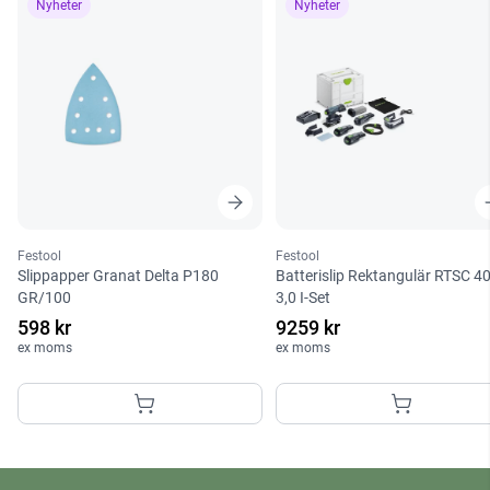
Nyheter
Nyheter
Festool
Festool
Slippapper Granat Delta P180
Batterislip Rektangulär RTSC 4
GR/100
3,0 I-Set
598 kr
9259 kr
ex moms
ex moms