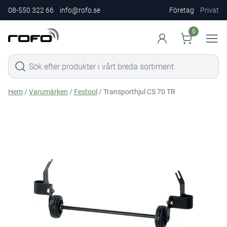
08-550 322 66
info@rofo.se
Företag
Privat
0
Hem
/
Varumärken
/
Festool
/ Transporthjul CS 70 TR