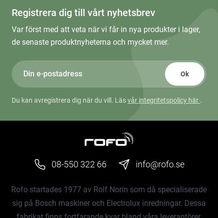
Registrera dig till vårt nyhetsbrev
Var först med att veta när vi får in nya produkter i lager,
de senaste produktnyheterna och mycket mer.
Ok
Du kan avregistrera dig när du vill. Läs
vår integritetspolicy här
.
08-550 322 66
info@rofo.se
Rofo startades 1977 av Rolf Norin som då specialiserade
sig på Bosch maskiner och Electrolux inredningar. Dessa
fabrikat finns fortfarande kvar bland våra leverantörer.