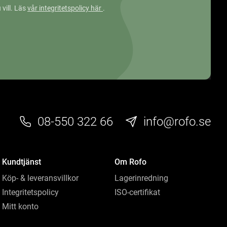
 vill. Läs
vår integritetspolicy här
.
08-550 322 66
info@rofo.se
Kundtjänst
Om Rofo
Köp- & leveransvillkor
Lagerinredning
Integritetspolicy
ISO-certifikat
Mitt konto