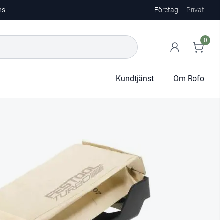
ns
Företag
Privat
0
Kundtjänst
Om Rofo