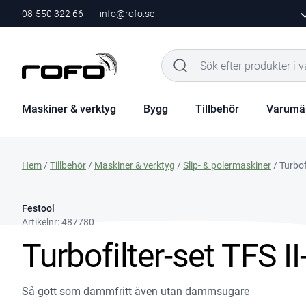
08-550 322 66
info@rofo.se
Maskiner & verktyg
Bygg
Tillbehör
Varumä
Hem
/
Tillbehör
/
Maskiner & verktyg
/
Slip- & polermaskiner
/ Turbof
Festool
Artikelnr:
487780
Turbofilter-set TFS I
Så gott som dammfritt även utan dammsugare