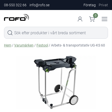
08-550 322 66
info@rofo.se
Företag
Privat
0
Hem
/
Varumärken
/
Festool
/ Arbets- & transportstativ UG-KS 60