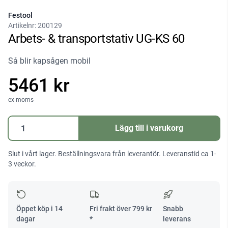
Festool
Artikelnr:
200129
Arbets- & transportstativ UG-KS 60
Så blir kapsågen mobil
5461 kr
ex moms
Arbets-
Lägg till i varukorg
&
transportstativ
Slut i vårt lager. Beställningsvara från leverantör. Leveranstid ca 1-
UG-
3 veckor.
KS
60
mängd
Öppet köp i 14
Fri frakt över
799
kr
Snabb
dagar
*
leverans