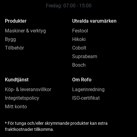
Fredag: 07:00 - 15:00
Produkter
Utvalda varumärken
Maskiner & verktyg
Festool
Bygg
Hikoki
Tillbehör
Cobolt
Suprabeam
Bosch
Kundtjänst
Om Rofo
Köp- & leveransvillkor
Lagerinredning
Integritetspolicy
ISO-certifikat
Mitt konto
* För tunga och/eller skrymmande produkter kan extra
fraktkostnader tillkomma.