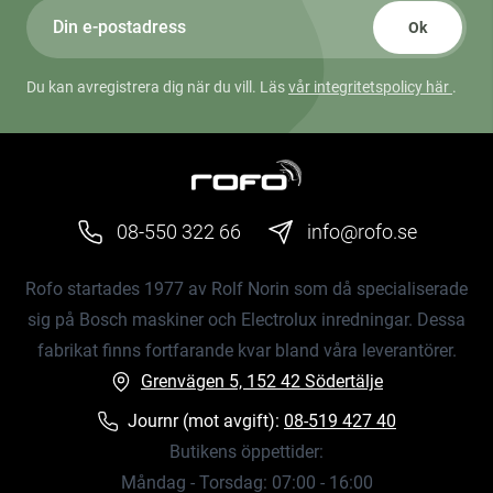
Ok
Du kan avregistrera dig när du vill. Läs
vår integritetspolicy här
.
08-550 322 66
info@rofo.se
Rofo startades 1977 av Rolf Norin som då specialiserade
sig på Bosch maskiner och Electrolux inredningar. Dessa
fabrikat finns fortfarande kvar bland våra leverantörer.
Grenvägen 5, 152 42 Södertälje
Journr (mot avgift):
08-519 427 40
Butikens öppettider:
Måndag - Torsdag: 07:00 - 16:00