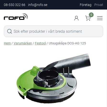
08-550 322 66
info@rofo.se
Företag
Privat
0
Hem
/
Varumärken
/
Festool
/ Utsugskåpa DCG-AG 125