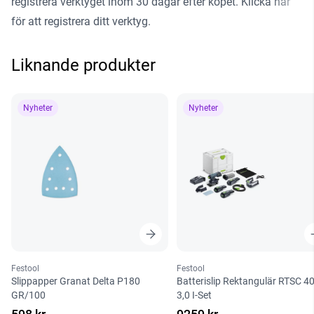
registrera verktyget inom 30 dagar efter köpet.
Klicka här
för att registrera ditt verktyg
.
Liknande produkter
Nyheter
Nyheter
Festool
Festool
Slippapper Granat Delta P180
Batterislip Rektangulär RTSC 4
GR/100
3,0 I-Set