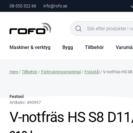
08-550 322 66
info@rofo.se
Maskiner & verktyg
Bygg
Tillbehör
Varumä
Hem
/
Tillbehör
/
Förbrukningsmaterial
/
Frässtål
/ V-notfräs HS S8
Festool
Artikelnr:
490997
V-notfräs HS S8 D11