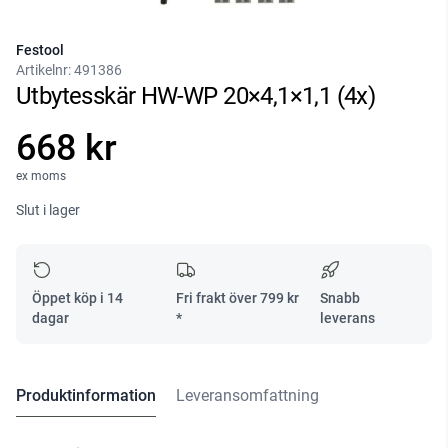
Festool
Artikelnr:
491386
Utbytesskär HW-WP 20×4,1×1,1 (4x)
668 kr
ex moms
Slut i lager
Öppet köp i 14
Fri frakt över
799
kr
Snabb
dagar
*
leverans
Produktinformation
Leveransomfattning