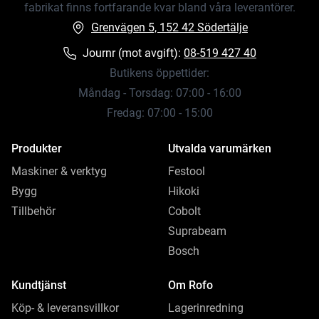
fabrikat finns fortfarande kvar bland våra leverantörer.
Grenvägen 5, 152 42 Södertälje
Journr (mot avgift):
08-519 427 40
Butikens öppettider:
Måndag - Torsdag: 07:00 - 16:00
Fredag: 07:00 - 15:00
Produkter
Utvalda varumärken
Maskiner & verktyg
Festool
Bygg
Hikoki
Tillbehör
Cobolt
Suprabeam
Bosch
Kundtjänst
Om Rofo
Köp- & leveransvillkor
Lagerinredning