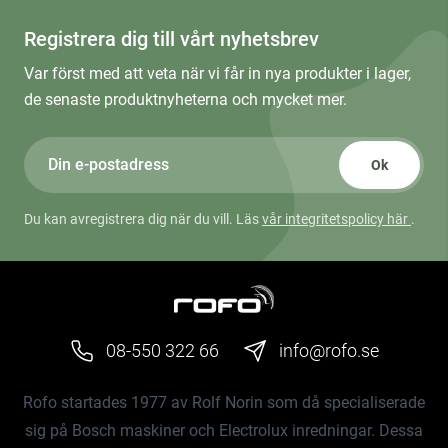
Registrera dig till vårt nyhetsbrev
Var först med att veta när vi får in nya produkter i lager,
de senaste produktnyheterna och mycket mer.
Ok
Du kan avregistrera dig när du vill. Läs
vår integritetspolicy här
.
08-550 322 66
info@rofo.se
Rofo startades 1977 av Rolf Norin som då specialiserade
sig på Bosch maskiner och Electrolux inredningar. Dessa