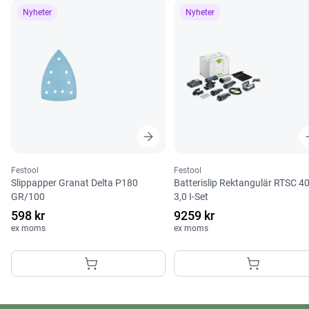
Nyheter
Nyheter
Festool
Festool
Slippapper Granat Delta P180
Batterislip Rektangulär RTSC 4
GR/100
3,0 I-Set
598 kr
9259 kr
ex moms
ex moms