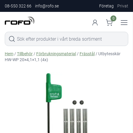
08-550 322 66
info@rofo.se
Företag
Privat
0
Hem
/
Tillbehör
/
Förbrukningsmaterial
/
Frässtål
/ Utbytesskär
HW-WP 20×4,1×1,1 (4x)