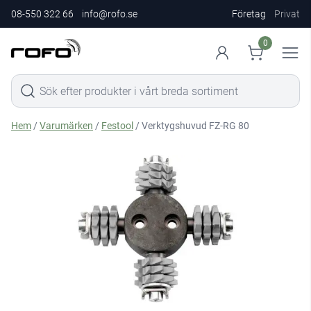
08-550 322 66
info@rofo.se
Företag
Privat
0
Hem
/
Varumärken
/
Festool
/ Verktygshuvud FZ-RG 80