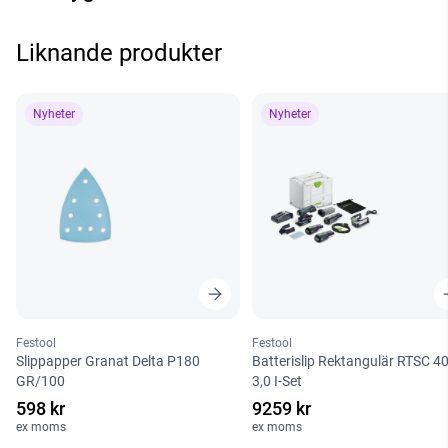
Liknande produkter
Nyheter
Nyheter
Festool
Festool
Slippapper Granat Delta P180
Batterislip Rektangulär RTSC 4
GR/100
3,0 I-Set
598 kr
9259 kr
ex moms
ex moms