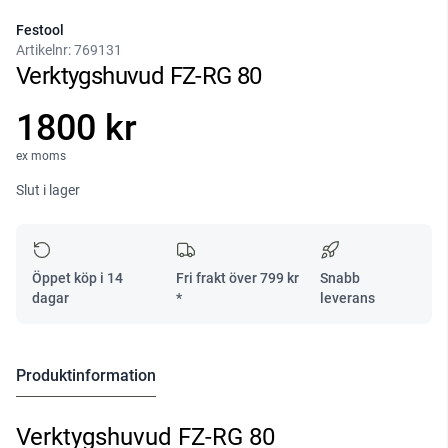
Festool
Artikelnr:
769131
Verktygshuvud FZ-RG 80
1800 kr
ex moms
Slut i lager
Öppet köp i 14
Fri frakt över
799
kr
Snabb
dagar
*
leverans
Produktinformation
Verktygshuvud FZ-RG 80