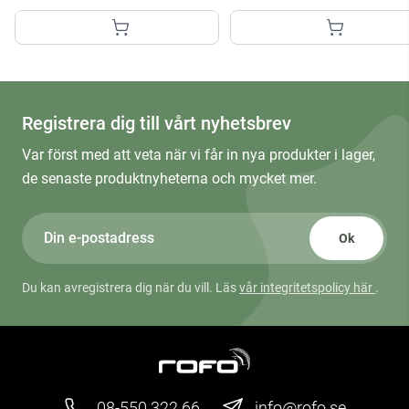
Registrera dig till vårt nyhetsbrev
Var först med att veta när vi får in nya produkter i lager,
de senaste produktnyheterna och mycket mer.
Ok
Du kan avregistrera dig när du vill. Läs
vår integritetspolicy här
.
08-550 322 66
info@rofo.se