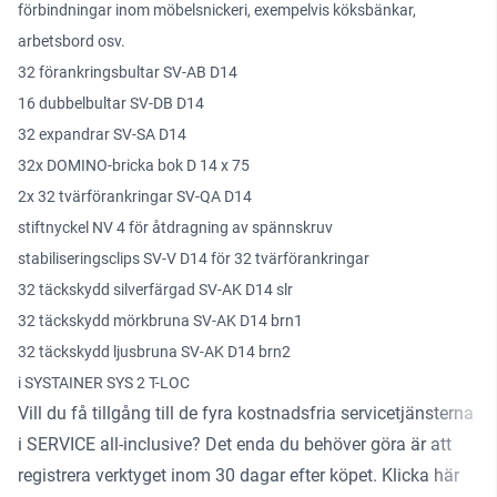
förbindningar inom möbelsnickeri, exempelvis köksbänkar,
arbetsbord osv.
32 förankringsbultar SV-AB D14
16 dubbelbultar SV-DB D14
32 expandrar SV-SA D14
32x DOMINO-bricka bok D 14 x 75
2x 32 tvärförankringar SV-QA D14
stiftnyckel NV 4 för åtdragning av spännskruv
stabiliseringsclips SV-V D14 för 32 tvärförankringar
32 täckskydd silverfärgad SV-AK D14 slr
32 täckskydd mörkbruna SV-AK D14 brn1
32 täckskydd ljusbruna SV-AK D14 brn2
i SYSTAINER SYS 2 T-LOC
Vill du få tillgång till de fyra kostnadsfria servicetjänsterna
i SERVICE all-inclusive? Det enda du behöver göra är att
registrera verktyget inom 30 dagar efter köpet.
Klicka här