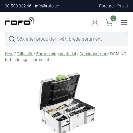
08-550 322 66
info@rofo.se
Företag
Privat
0
Hem
/
Tillbehör
/
Förbrukningsmaterial
/
Dominobrickor
/ DOMINO-
förbindningar, sortiment