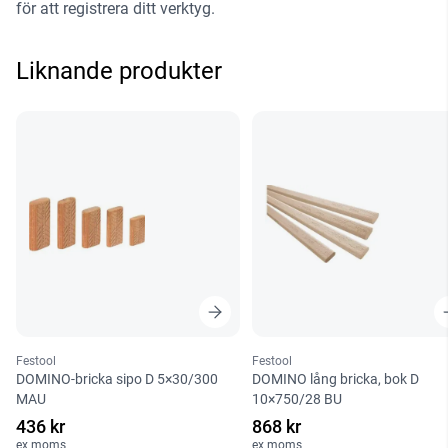
för att registrera ditt verktyg
.
Liknande produkter
Festool
Festool
DOMINO-bricka sipo D 5×30/300
DOMINO lång bricka, bok D
MAU
10×750/28 BU
436 kr
868 kr
ex moms
ex moms