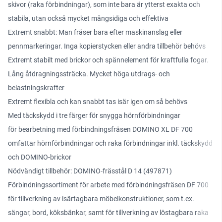
skivor (raka förbindningar), som inte bara är ytterst exakta och
stabila, utan också mycket mångsidiga och effektiva
Extremt snabbt: Man fräser bara efter maskinanslag eller
pennmarkeringar. Inga kopierstycken eller andra tillbehör behövs
Extremt stabilt med brickor och spännelement för kraftfulla fogar.
Lång åtdragningssträcka. Mycket höga utdrags- och
belastningskrafter
Extremt flexibla och kan snabbt tas isär igen om så behövs
Med täckskydd i tre färger för snygga hörnförbindningar
för bearbetning med förbindningsfräsen DOMINO XL DF 700
omfattar hörnförbindningar och raka förbindningar inkl. täckskydd
och DOMINO-brickor
Nödvändigt tillbehör: DOMINO-frässtål D 14 (497871)
Förbindningssortiment för arbete med förbindningsfräsen DF 700
för tillverkning av isärtagbara möbelkonstruktioner, som t.ex.
sängar, bord, köksbänkar, samt för tillverkning av löstagbara raka