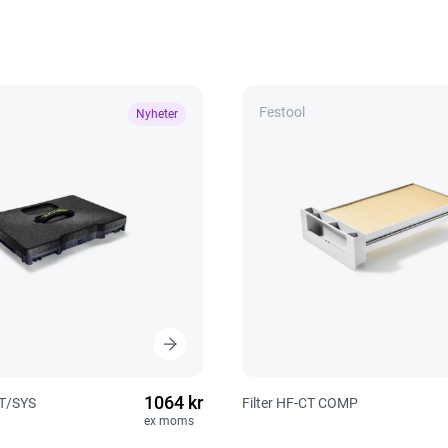
Festool
Nyheter
1064 kr
CT/SYS
Filter HF-CT COMP
ex moms