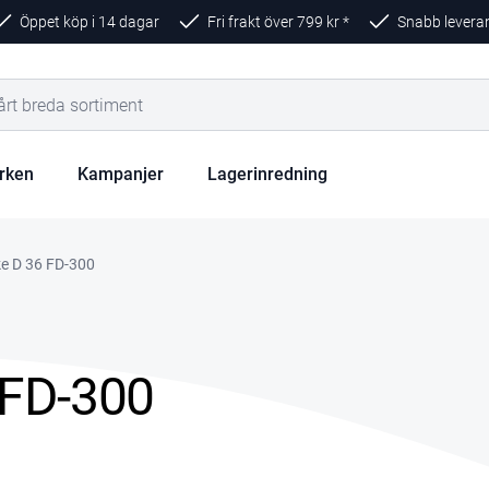
Öppet köp i 14 dagar
Fri frakt över
799
kr *
Snabb levera
rken
Kampanjer
Lagerinredning
e D 36 FD-300
 FD-300