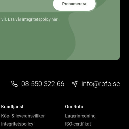
Prenumerera
 vill. Läs
vår integritetspolicy här
.
08-550 322 66
info@rofo.se
Kundtjänst
Om Rofo
Köp- & leveransvillkor
Lagerinredning
Integritetspolicy
ISO-certifikat