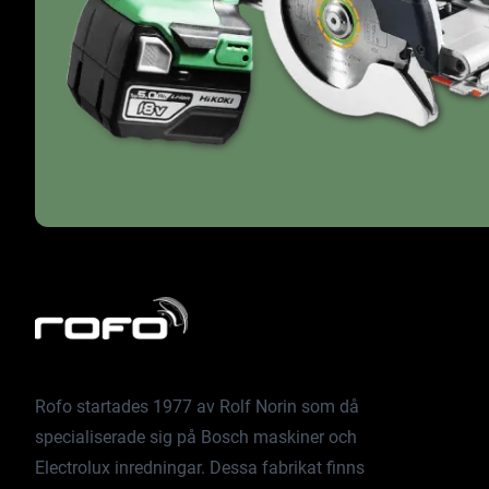
Rofo startades 1977 av Rolf Norin som då
specialiserade sig på Bosch maskiner och
Electrolux inredningar. Dessa fabrikat finns