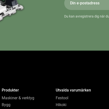
Du kan avregistrera dig när du
Produkter
Utvalda varumärken
Maskiner & verktyg
Festool
Bygg
Hikoki