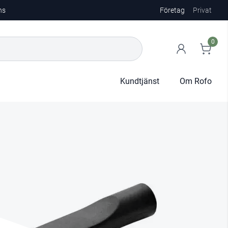
ns
Företag
Privat
0
Kundtjänst
Om Rofo