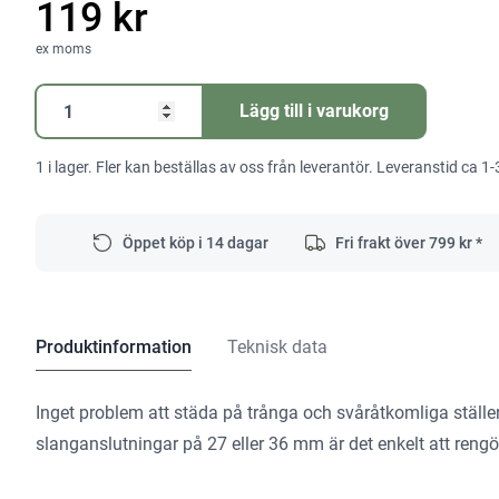
119 kr
ex moms
Fogmunstycke
Lägg till i varukorg
D
36
1 i lager. Fler kan beställas av oss från leverantör. Leveranstid ca 1-
FD-
300
mängd
Öppet köp i 14 dagar
Fri frakt över
799
kr *
Produktinformation
Teknisk data
Inget problem att städa på trånga och svåråtkomliga ställ
slanganslutningar på 27 eller 36 mm är det enkelt att rengör