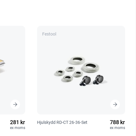
Festool
281 kr
788 kr
Hjulskydd RD-CT 26-36-Set
ex moms
ex moms