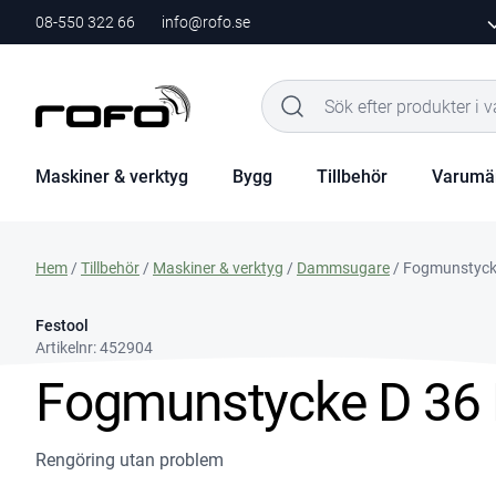
08-550 322 66
info@rofo.se
Maskiner & verktyg
Bygg
Tillbehör
Varumä
Hem
/
Tillbehör
/
Maskiner & verktyg
/
Dammsugare
/ Fogmunstyck
Festool
Artikelnr:
452904
Fogmunstycke D 36
Rengöring utan problem