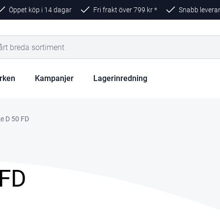
Öppet köp i 14 dagar
Fri frakt över
799
kr *
Snabb levera
rken
Kampanjer
Lagerinredning
e D 50 FD
 FD