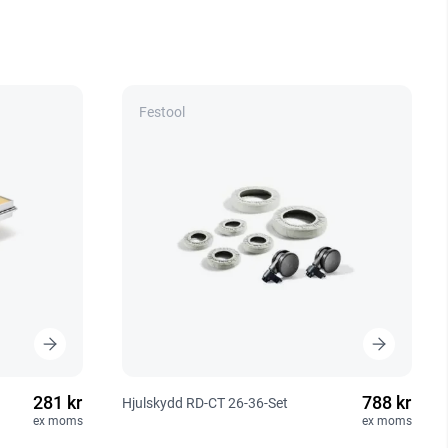
Festool
281 kr
788 kr
Hjulskydd RD-CT 26-36-Set
ex moms
ex moms