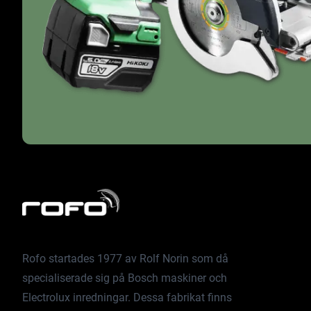
Rofo startades 1977 av Rolf Norin som då
specialiserade sig på Bosch maskiner och
Electrolux inredningar. Dessa fabrikat finns