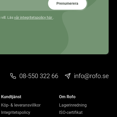
Prenumerera
 vill. Läs
vår integritetspolicy här
.
08-550 322 66
info@rofo.se
Kundtjänst
Om Rofo
Köp- & leveransvillkor
Lagerinredning
Integritetspolicy
ISO-certifikat