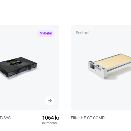
Festool
Nyheter
1064 kr
CT/SYS
Filter HF-CT COMP
ex moms