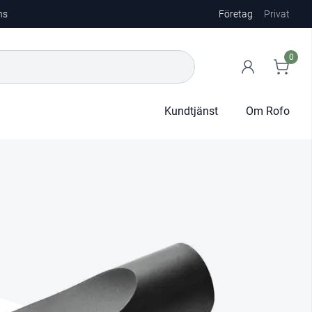
ns
Företag
Privat
0
Kundtjänst
Om Rofo