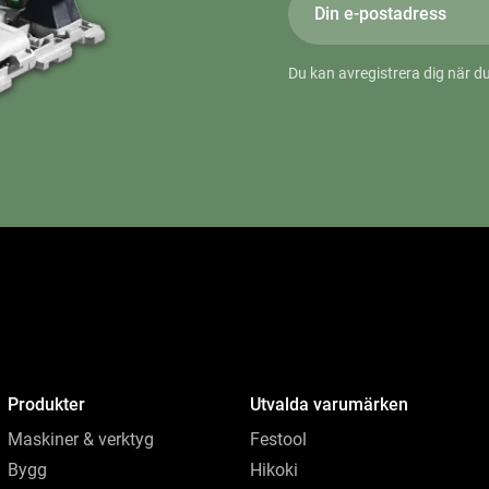
Du kan avregistrera dig när du
Produkter
Utvalda varumärken
Maskiner & verktyg
Festool
Bygg
Hikoki