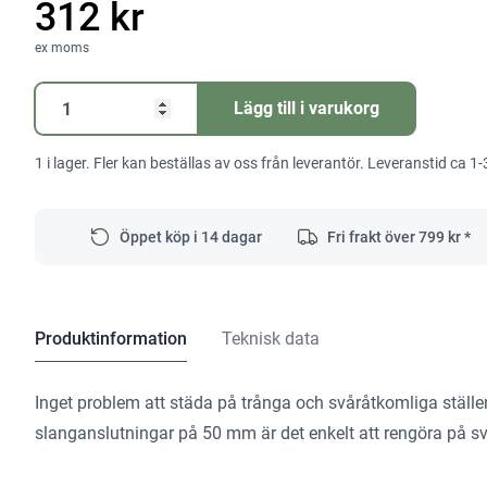
312 kr
ex moms
Fogmunstycke
Lägg till i varukorg
D
50
1 i lager. Fler kan beställas av oss från leverantör. Leveranstid ca 1-
FD
mängd
Öppet köp i 14 dagar
Fri frakt över
799
kr *
Produktinformation
Teknisk data
Inget problem att städa på trånga och svåråtkomliga ställ
slanganslutningar på 50 mm är det enkelt att rengöra på svår