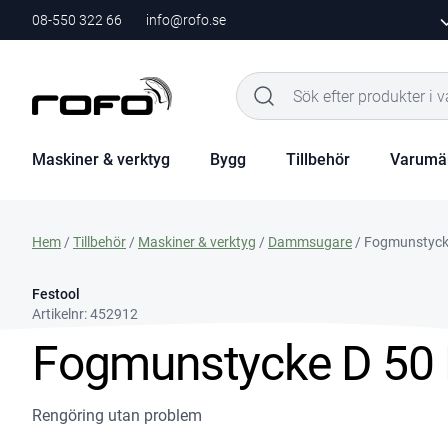
08-550 322 66
info@rofo.se
Maskiner & verktyg
Bygg
Tillbehör
Varumä
Hem
/
Tillbehör
/
Maskiner & verktyg
/
Dammsugare
/ Fogmunstyck
Festool
Artikelnr:
452912
Fogmunstycke D 50
Rengöring utan problem