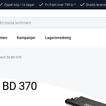
Öppet köp i 14 dagar
Fri frakt över
799
kr *
Snabb levera
rken
Kampanjer
Lagerinredning
ke D 36 BD 370
 BD 370