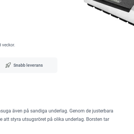
3 veckor.
Snabb leverans
msuga även på sandiga underlag. Genom de justerbara
re att styra utsugsröret på olika underlag. Borsten tar