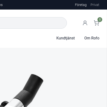
ns
Företag
Privat
0
Kundtjänst
Om Rofo