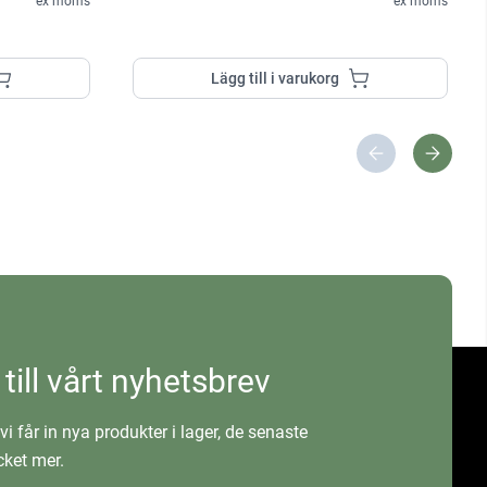
ex moms
ex moms
Lägg till i varukorg
 till vårt nyhetsbrev
vi får in nya produkter i lager, de senaste
ket mer.