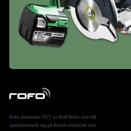
Rofo startades 1977 av Rolf Norin som då
specialiserade sig på Bosch maskiner och