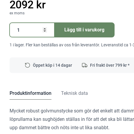
2092 kr
ex moms
Golvmunstycke
Lägg till i varukorg
D
36
1 i lager. Fler kan beställas av oss från leverantör. Leveranstid ca 1-
BD
370
mängd
Öppet köp i 14 dagar
Fri frakt över
799
kr *
Produktinformation
Teknisk data
Mycket robust golvmunstycke som gör det enkelt att dam
löprullarna kan sughöjden ställas in för att det ska bli lätta
upp dammet bättre och nöts inte ut lika snabbt.