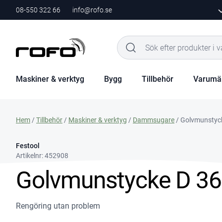
08-550 322 66
info@rofo.se
Maskiner & verktyg
Bygg
Tillbehör
Varumä
Hem
/
Tillbehör
/
Maskiner & verktyg
/
Dammsugare
/ Golvmunstyc
Festool
Artikelnr:
452908
Golvmunstycke D 36
Rengöring utan problem