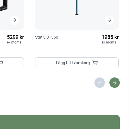
5299 kr
1985 kr
Stativ BT350
ex moms
ex moms
Lägg till i varukorg