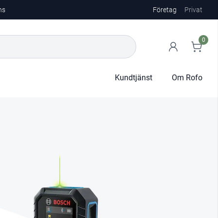
ns
Företag
Privat
0
Kundtjänst
Om Rofo