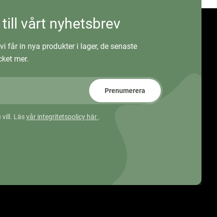
 till vårt nyhetsbrev
vi får in nya produkter i lager, de senaste
ket mer.
Prenumerera
 vill. Läs
vår integritetspolicy här
.