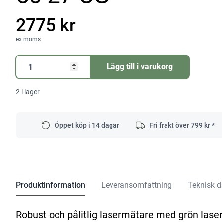
2775 kr
ex moms
Laseravståndsmätare
Lägg till i varukorg
GLM
50-
2 i lager
27
CG
mängd
Öppet köp i 14 dagar
Fri frakt över
799
kr *
Produktinformation
Leveransomfattning
Teknisk d
Robust och pålitlig lasermätare med grön laser