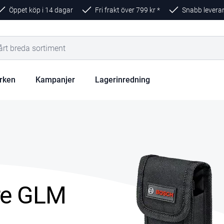
Öppet köp i 14 dagar
Fri frakt över
799
kr *
Snabb levera
rken
Kampanjer
Lagerinredning
re GLM