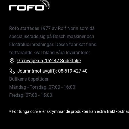
Rofo startades 1977 av Rolf Norin som då
specialiserade sig på Bosch maskiner och
Electrolux inredningar. Dessa fabrikat finns
fortfarande kvar bland våra leverantörer.
Grenvägen 5, 152 42 Södertälje
Journr (mot avgift):
08-519 427 40
Butikens öppettider:
Måndag - Torsdag: 07:00 - 16:00
Fredag: 07:00 - 15:00
* För tunga och/eller skrymmande produkter kan extra fraktkostna