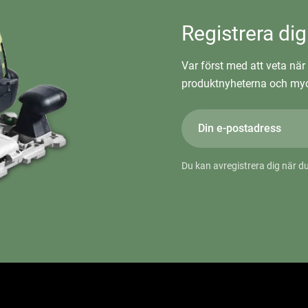
Registrera dig
Var först med att veta när 
produktnyheterna och myc
Du kan avregistrera dig när du