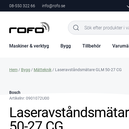
08-550 322 66
info@rofo.se
Maskiner & verktyg
Bygg
Tillbehör
Varumä
Hem
/
Bygg
/
Mätteknik
/ Laseravståndsmätare GLM 50-27 CG
Bosch
Artikelnr:
0901072U00
Laseravståndsmäta
50-27 CG