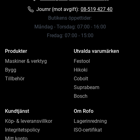
Journr (mot avgift):
08-519 427 40
Butikens öppettider:
Måndag - Torsdag: 07:00 - 16:00
Fredag: 07:00 - 15:00
Produkter
Utvalda varumärken
Maskiner & verktyg
Festool
Bygg
Hikoki
Tillbehör
Cobolt
Suprabeam
Bosch
Kundtjänst
Om Rofo
Köp- & leveransvillkor
Lagerinredning
Integritetspolicy
ISO-certifikat
Mitt konto