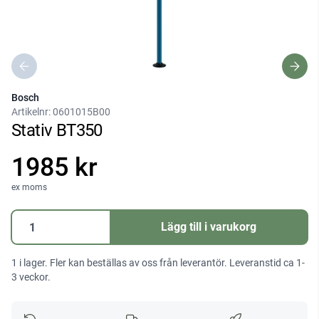
Bosch
Artikelnr:
0601015B00
Stativ BT350
1985 kr
ex moms
Stativ
Lägg till i varukorg
BT350
mängd
1 i lager. Fler kan beställas av oss från leverantör. Leveranstid ca 1-
3 veckor.