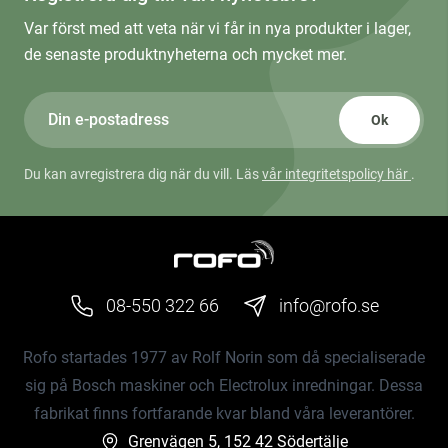
Var först med att veta när vi får in nya produkter i lager,
de senaste produktnyheterna och mycket mer.
Ok
Du kan avregistrera dig när du vill. Läs
vår integritetspolicy här
.
08-550 322 66
info@rofo.se
Rofo startades 1977 av Rolf Norin som då specialiserade
sig på Bosch maskiner och Electrolux inredningar. Dessa
fabrikat finns fortfarande kvar bland våra leverantörer.
Grenvägen 5, 152 42 Södertälje