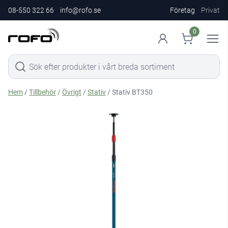
08-550 322 66
info@rofo.se
Företag
Privat
0
Hem
/
Tillbehör
/
Övrigt
/
Stativ
/ Stativ BT350