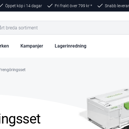
Öppet köp i 14 dagar
Fri frakt över
799
kr *
Snabb levera
rken
Kampanjer
Lagerinredning
/rengöringsset
ingsset