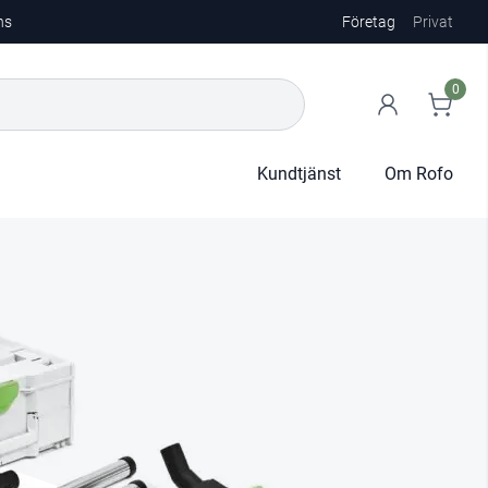
ns
Företag
Privat
0
Kundtjänst
Om Rofo