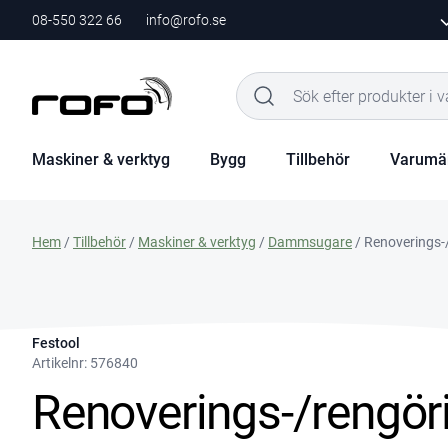
08-550 322 66
info@rofo.se
Maskiner & verktyg
Bygg
Tillbehör
Varumä
Hem
/
Tillbehör
/
Maskiner & verktyg
/
Dammsugare
/ Renoverings-
Festool
Artikelnr:
576840
Renoverings-/rengör