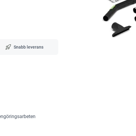
Snabb leverans
rengöringsarbeten