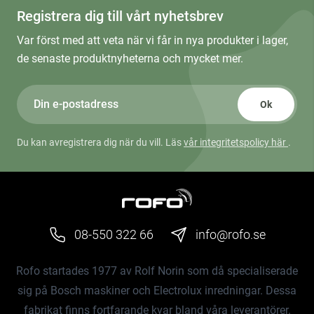
Registrera dig till vårt nyhetsbrev
Var först med att veta när vi får in nya produkter i lager,
de senaste produktnyheterna och mycket mer.
Ok
Du kan avregistrera dig när du vill. Läs
vår integritetspolicy här
.
08-550 322 66
info@rofo.se
Rofo startades 1977 av Rolf Norin som då specialiserade
sig på Bosch maskiner och Electrolux inredningar. Dessa
fabrikat finns fortfarande kvar bland våra leverantörer.