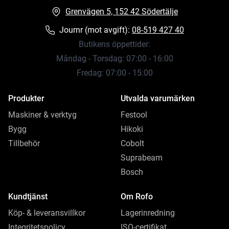
Grenvägen 5, 152 42 Södertälje
Journr (mot avgift):
08-519 427 40
Butikens öppettider:
Måndag - Torsdag: 07:00 - 16:00
Fredag: 07:00 - 15:00
Produkter
Utvalda varumärken
Maskiner & verktyg
Festool
Bygg
Hikoki
Tillbehör
Cobolt
Suprabeam
Bosch
Kundtjänst
Om Rofo
Köp- & leveransvillkor
Lagerinredning
Integritetspolicy
ISO-certifikat