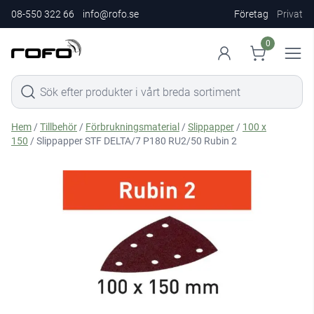
08-550 322 66
info@rofo.se
Företag
Privat
0
Hem
/
Tillbehör
/
Förbrukningsmaterial
/
Slippapper
/
100 x
150
/ Slippapper STF DELTA/7 P180 RU2/50 Rubin 2