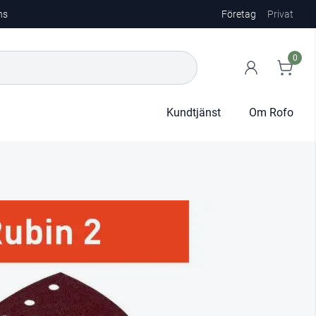
ns
Företag
Privat
0
Kundtjänst
Om Rofo