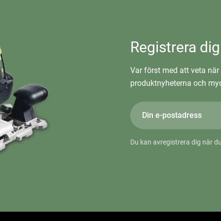
Registrera dig
Var först med att veta när 
produktnyheterna och myc
Du kan avregistrera dig när du