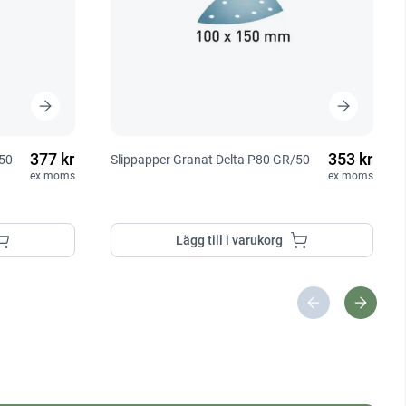
377 kr
353 kr
/50
Slippapper Granat Delta P80 GR/50
ex moms
ex moms
Lägg till i varukorg