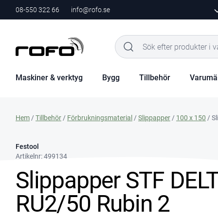
08-550 322 66
info@rofo.se
Maskiner & verktyg
Bygg
Tillbehör
Varumä
Hem
/
Tillbehör
/
Förbrukningsmaterial
/
Slippapper
/
100 x 150
/ S
Festool
Artikelnr:
499134
Slippapper STF DEL
RU2/50 Rubin 2