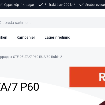
Öppet köp i 14 dagar
Fri frakt över
799
kr *
Snabb levera
rken
Kampanjer
Lagerinredning
lippapper STF DELTA/7 P60 RU2/50 Rubin 2
TA/7 P60