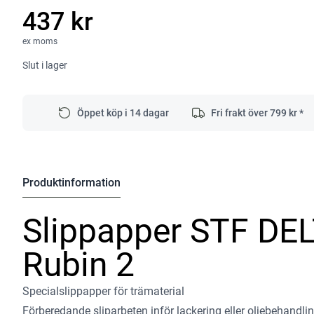
437 kr
ex moms
Slut i lager
Öppet köp i 14 dagar
Fri frakt över
799
kr *
Produktinformation
Slippapper STF DE
Rubin 2
Specialslippapper för trämaterial
Förberedande sliparbeten inför lackering eller oljebehandling