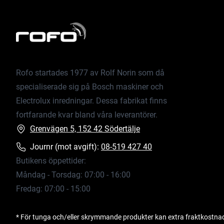
Rofo startades 1977 av Rolf Norin som då
specialiserade sig på Bosch maskiner och
Electrolux inredningar. Dessa fabrikat finns
fortfarande kvar bland våra leverantörer.
Grenvägen 5, 152 42 Södertälje
Journr (mot avgift):
08-519 427 40
Butikens öppettider:
Måndag - Torsdag: 07:00 - 16:00
Fredag: 07:00 - 15:00
* För tunga och/eller skrymmande produkter kan extra fraktkostna