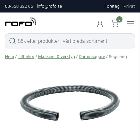
08-550 322 66
info@rofo.se
Företag
Privat
0
Hem
/
Tillbehör
/
Maskiner & verktyg
/
Dammsugare
/ Sugslang