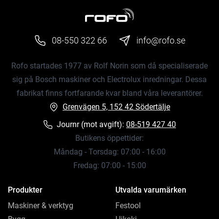
08-550 322 66
info@rofo.se
Rofo startades 1977 av Rolf Norin som då specialiserade
sig på Bosch maskiner och Electrolux inredningar. Dessa
fabrikat finns fortfarande kvar bland våra leverantörer.
Grenvägen 5, 152 42 Södertälje
Journr (mot avgift):
08-519 427 40
Butikens öppettider:
Måndag - Torsdag: 07:00 - 16:00
Fredag: 07:00 - 15:00
Produkter
Utvalda varumärken
Maskiner & verktyg
Festool