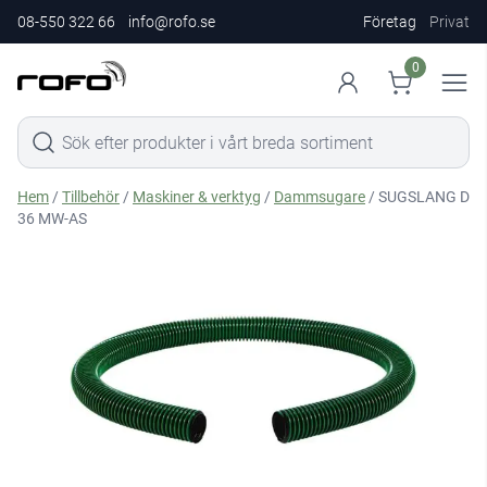
08-550 322 66
info@rofo.se
Företag
Privat
0
Hem
/
Tillbehör
/
Maskiner & verktyg
/
Dammsugare
/ SUGSLANG D
36 MW-AS