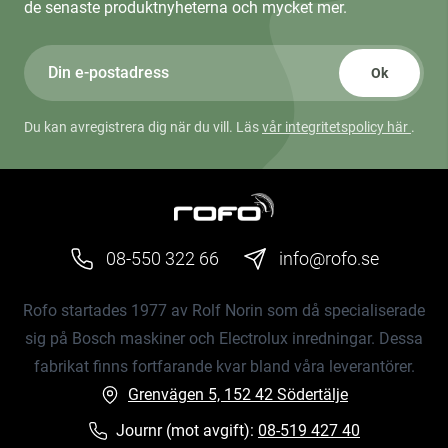
de senaste produktnyheterna och mycket mer.
Ok
Du kan avregistrera dig när du vill. Läs
vår integritetspolicy här
.
08-550 322 66
info@rofo.se
Rofo startades 1977 av Rolf Norin som då specialiserade
sig på Bosch maskiner och Electrolux inredningar. Dessa
fabrikat finns fortfarande kvar bland våra leverantörer.
Grenvägen 5, 152 42 Södertälje
Journr (mot avgift):
08-519 427 40