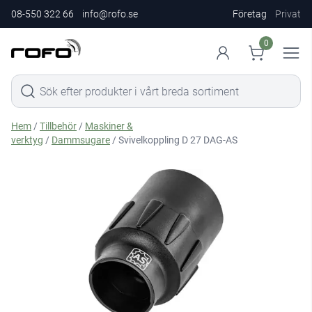
08-550 322 66
info@rofo.se
Företag
Privat
0
Hem
/
Tillbehör
/
Maskiner &
verktyg
/
Dammsugare
/ Svivelkoppling D 27 DAG-AS