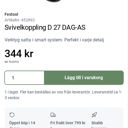
Festool
Artikelnr:
452892
Svivelkoppling D 27 DAG-AS
Verktyg satta i smart system. Perfekt i varje detalj
344 kr
ex moms
Svivelkoppling
Lägg till i varukorg
D
27
1 i lager. Fler kan beställas av oss från leverantör. Leveranstid ca 1-
DAG-
3 veckor.
AS
mängd
Öppet köp i 14
Fri frakt över
799
kr
Snabb