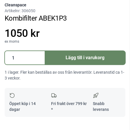
Cleanspace
Artikelnr:
306050
Kombifilter ABEK1P3
1050 kr
ex moms
Kombifilter
Lägg till i varukorg
ABEK1P3
mängd
1 i lager. Fler kan beställas av oss från leverantör. Leveranstid ca 1-
3 veckor.
Öppet köp i 14
Fri frakt över
799
kr
Snabb
dagar
*
leverans