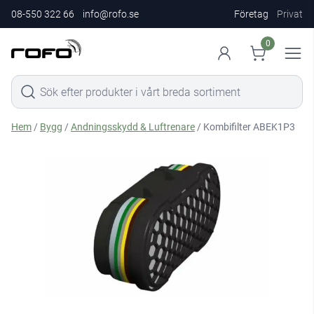
08-550 322 66
info@rofo.se
Företag
Privat
0
Hem
/
Bygg
/
Andningsskydd & Luftrenare
/ Kombifilter ABEK1P3