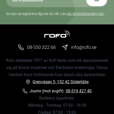
Ok
Du kan avregistrera dig när du vill. Läs
vår integritetspolicy här
.
08-550 322 66
info@rofo.se
Rofo startades 1977 av Rolf Norin som då specialiserade
sig på Bosch maskiner och Electrolux inredningar. Dessa
fabrikat finns fortfarande kvar bland våra leverantörer.
Grenvägen 5, 152 42 Södertälje
Journr (mot avgift):
08-519 427 40
Butikens öppettider:
Måndag - Torsdag: 07:00 - 16:00
Fredag: 07:00 - 15:00