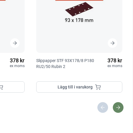
378 kr
378 kr
Slippapper STF 93X178/8 P180
ex moms
ex moms
RU2/50 Rubin 2
Lägg till i varukorg