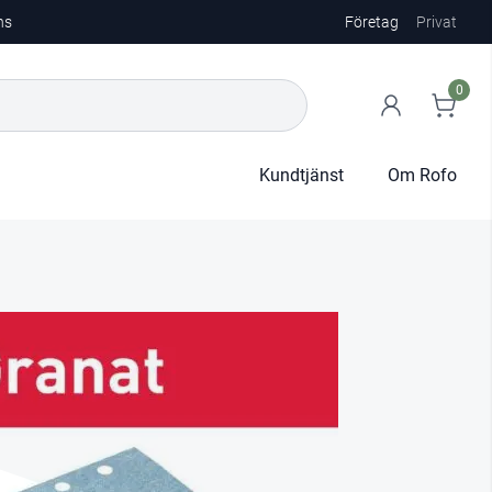
ns
Företag
Privat
0
Kundtjänst
Om Rofo