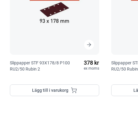
378 kr
Slippapper STF 93X178/8 P100
Slippapper S
ex moms
RU2/50 Rubin 2
RU2/50 Rubin
Lägg till i varukorg
Lä