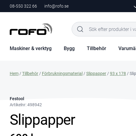
08-550 322 66
info@rofo.se
Maskiner & verktyg
Bygg
Tillbehör
Varumä
Hem
/
Tillbehör
/
Förbrukningsmaterial
/
Slippapper
/
93 x 178
/ Sli
Festool
Artikelnr:
498942
Slippapper