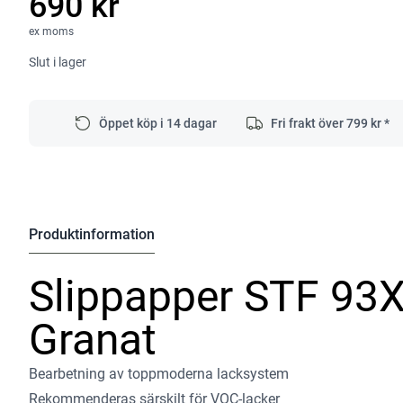
690 kr
ex moms
Slut i lager
Öppet köp i 14 dagar
Fri frakt över
799
kr *
Produktinformation
Slippapper STF 93
Granat
Bearbetning av toppmoderna lacksystem
Rekommenderas särskilt för VOC-lacker