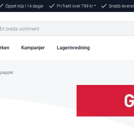
Öppet köp i 14 dagar
Fri frakt över
799
kr *
Snabb levera
rken
Kampanjer
Lagerinredning
ppapper