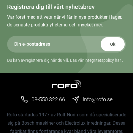
Registrera dig till vårt nyhetsbrev
Var först med att veta när vi får in nya produkter i lager,
de senaste produktnyheterna och mycket mer.
Ok
Du kan avregistrera dig när du vill. Läs
vår integritetspolicy här
.
08-550 322 66
info@rofo.se
Rofo startades 1977 av Rolf Norin som då specialiserade
sig på Bosch maskiner och Electrolux inredningar. Dessa
fabrikat finns fortfarande kvar bland våra leverantörer.