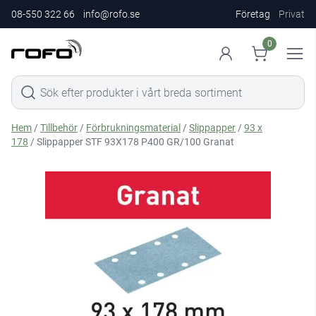
08-550 322 66
info@rofo.se
Företag
Privat
0
Hem
/
Tillbehör
/
Förbrukningsmaterial
/
Slippapper
/
93 x
178
/ Slippapper STF 93X178 P400 GR/100 Granat