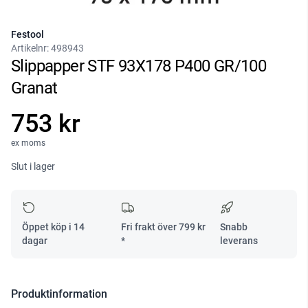
Festool
Artikelnr:
498943
Slippapper STF 93X178 P400 GR/100
Granat
753 kr
ex moms
Slut i lager
Öppet köp i 14
Fri frakt över
799
kr
Snabb
dagar
*
leverans
Produktinformation