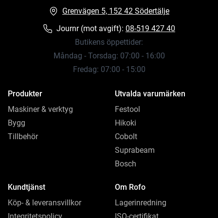
Grenvägen 5, 152 42 Södertälje
Journr (mot avgift):
08-519 427 40
Butikens öppettider:
Måndag - Torsdag: 07:00 - 16:00
Fredag: 07:00 - 15:00
Produkter
Utvalda varumärken
Maskiner & verktyg
Festool
Bygg
Hikoki
Tillbehör
Cobolt
Suprabeam
Bosch
Kundtjänst
Om Rofo
Köp- & leveransvillkor
Lagerinredning
Integritetspolicy
ISO-certifikat