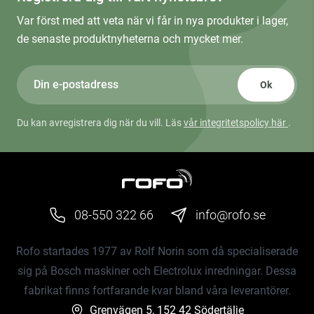
Var först med att veta när vi får in nya produkter i lager,
de senaste produktnyheterna och mycket mer.
Ok
Du kan avregistrera dig när du vill. Läs
vår integritetspolicy här
.
08-550 322 66
info@rofo.se
Rofo startades 1977 av Rolf Norin som då specialiserade
sig på Bosch maskiner och Electrolux inredningar. Dessa
fabrikat finns fortfarande kvar bland våra leverantörer.
Grenvägen 5, 152 42 Södertälje