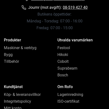
Journr (mot avgift):
08-519 427 40
Butikens öppettider:
Måndag - Torsdag: 07:00 - 16:00
Fredag: 07:00 - 15:00
Produkter
Utvalda varumärken
Maskiner & verktyg
Festool
Bygg
Hikoki
Tillbehör
Cobolt
Suprabeam
Bosch
Kundtjänst
Om Rofo
Köp- & leveransvillkor
Lagerinredning
Integritetspolicy
ISO-certifikat
Mitt konto