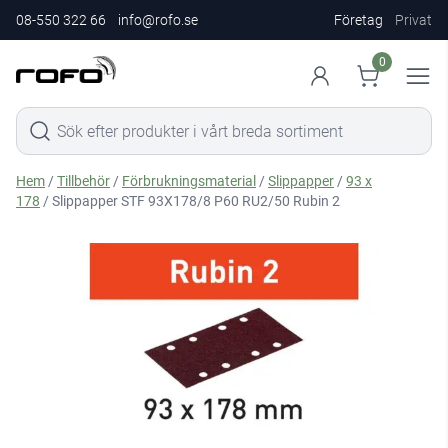
08-550 322 66
info@rofo.se
Företag
Privat
0
Hem
/
Tillbehör
/
Förbrukningsmaterial
/
Slippapper
/
93 x
178
/ Slippapper STF 93X178/8 P60 RU2/50 Rubin 2