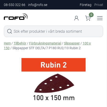
08-550 322 66
info@rofo.se
Företag
Privat
0
Hem
/
Tillbehör
/
Förbrukningsmaterial
/
Slippapper
/
100 x
150
/ Slippapper STF DELTA/7 P180 RU2/10 Rubin 2