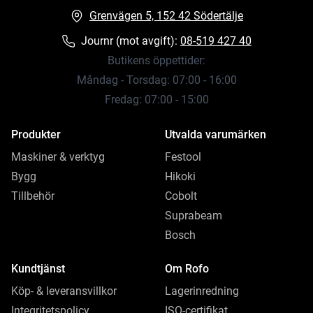
Grenvägen 5, 152 42 Södertälje
Journr (mot avgift):
08-519 427 40
Butikens öppettider:
Måndag - Torsdag: 07:00 - 16:00
Fredag: 07:00 - 15:00
Produkter
Utvalda varumärken
Maskiner & verktyg
Festool
Bygg
Hikoki
Tillbehör
Cobolt
Suprabeam
Bosch
Kundtjänst
Om Rofo
Köp- & leveransvillkor
Lagerinredning
Integritetspolicy
ISO-certifikat