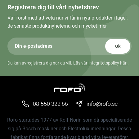
Registrera dig till vårt nyhetsbrev
Var först med att veta när vi får in nya produkter i lager,
de senaste produktnyheterna och mycket mer.
Ok
Du kan avregistrera dig när du vill. Läs
vår integritetspolicy här
.
08-550 322 66
info@rofo.se
Rofo startades 1977 av Rolf Norin som då specialiserade
sig på Bosch maskiner och Electrolux inredningar. Dessa
fabrikat finns fortfarande kvar bland våra leverantörer.